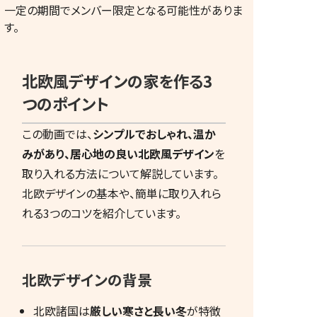
一定の期間でメンバー限定となる可能性がありま
す。
北欧風デザインの家を作る3
間取りのwisdomサイト
つのポイント
「トット」
この動画では、
シンプルでおしゃれ、温か
みがあり、居心地の良い北欧風デザイン
を
取り入れる方法について解説しています。
トットについて
北欧デザインの基本や、簡単に取り入れら
れる3つのコツを紹介しています。
トットとは
Ｑ＆Ａ
マドリマドワズ
北欧デザインの背景
利用規約
プライバシーポリシー
北欧諸国は
厳しい寒さと長い冬
が特徴