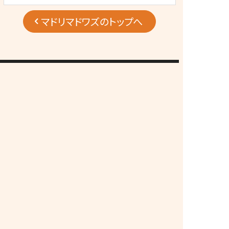
マドリマドワズのトップへ
間取りのwisdomサイト
「トット」