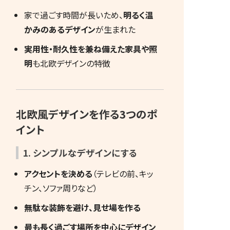
特定商取引法関連
家で過ごす時間が長いため、
明るく温
かみのあるデザイン
が生まれた
家を建てる方
実用性・耐久性を兼ね備えた家具や照
明
も北欧デザインの特徴
会員登録
ログイン
北欧風デザインを作る3つのポ
設計事務所の方
イント
設計事務所登録
1. シンプルなデザインにする
ログイン
アクセントを決める
（テレビの前、キッ
チン、ソファ周りなど）
無駄な装飾を避け、見せ場を作る
最も長く過ごす場所を中心にデザイン